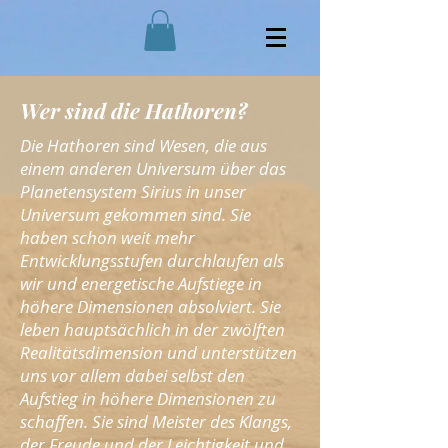
Wer sind die Hathoren?
Die Hathoren sind Wesen, die aus
einem anderen Universum über das
Planetensystem Sirius in unser
Universum gekommen sind. Sie
haben schon weit mehr
Entwicklungsstufen durchlaufen als
wir und energetische Aufstiege in
höhere Dimensionen absolviert. Sie
leben hauptsächlich in der zwölften
Realitätsdimension und unterstützen
uns vor allem dabei selbst den
Aufstieg in höhere Dimensionen zu
schaffen. Sie sind Meister des Klangs,
der Freude und der Leichtigkeit und