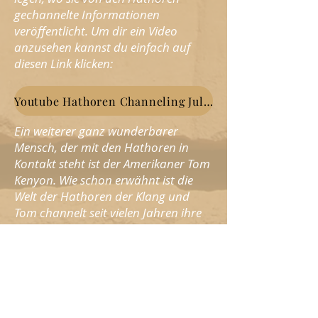
gechannelte Informationen
veröffentlicht. Um dir ein Video
anzusehen kannst du einfach auf
diesen Link klicken:
Youtube Hathoren Channeling Juli 2021
Ein weiterer ganz wunderbarer
Mensch, der mit den Hathoren in
Kontakt steht ist der Amerikaner Tom
Kenyon. Wie schon erwähnt ist die
Welt der Hathoren der Klang und
Tom channelt seit vielen Jahren ihre
Musik und macht sie uns zugänglich.
Wenn du mehr erfahren möchtest
empfehle ich dir sehr, einmal seine
Webseite zu besuchen und dich in die
Klänge dieser atemberaubenden und
faszinierenden Mitbewohner unseres