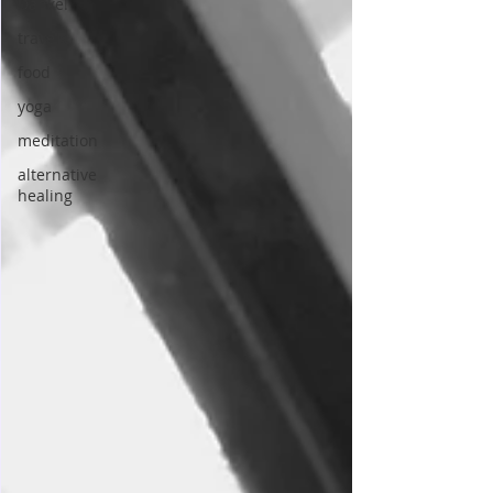
Danke!
travels
food
yoga
meditation
alternative
healing