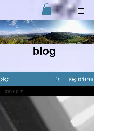
blog
blog
Registrieren
travels
All Posts
MS
Rollstuhl?
Nein